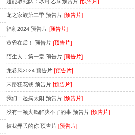
超能敢死队：冰封之城 预告片
[预告片]
龙之家族第二季 预告片
[预告片]
辐射2024 预告片
[预告片]
黄雀在后！ 预告片
[预告片]
陌生人：第一章 预告片
[预告片]
龙卷风2024 预告片
[预告片]
末路狂花钱 预告片
[预告片]
我们一起摇太阳 预告片
[预告片]
没有一顿火锅解决不了的事 预告片
[预告片]
被我弄丢的你 预告片
[预告片]