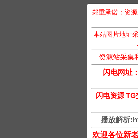
郑重承诺：资源
本站图片地址采
资源站采集
闪电网址
闪电资源 T
播放解析:htt
欢迎各位新