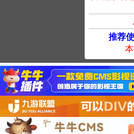
推荐使用
本