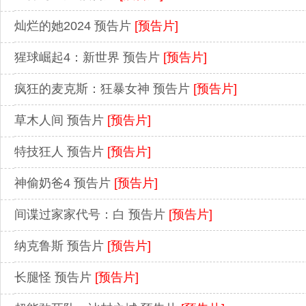
灿烂的她2024 预告片
[预告片]
猩球崛起4：新世界 预告片
[预告片]
疯狂的麦克斯：狂暴女神 预告片
[预告片]
草木人间 预告片
[预告片]
特技狂人 预告片
[预告片]
神偷奶爸4 预告片
[预告片]
间谍过家家代号：白 预告片
[预告片]
纳克鲁斯 预告片
[预告片]
长腿怪 预告片
[预告片]