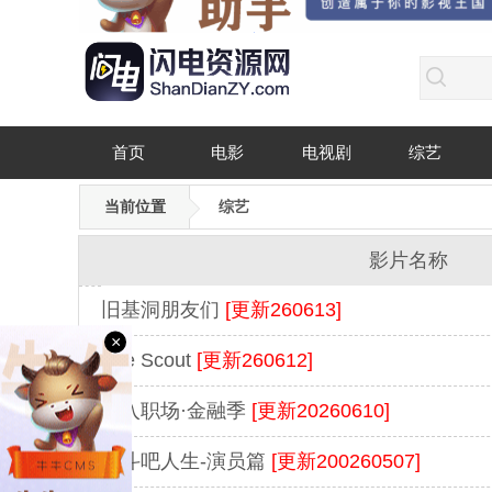
首页
电影
电视剧
综艺
当前位置
综艺
影片名称
旧基洞朋友们
[更新260613]
×
The Scout
[更新260612]
初入职场·金融季
[更新20260610]
奋斗吧人生-演员篇
[更新200260507]