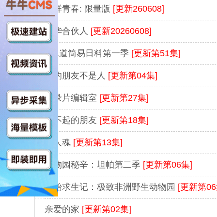
花样青春: 限量版
[更新260608]
风华合伙人
[更新20260608]
101道简易日料第一季
[更新第51集]
我的朋友不是人
[更新第04集]
纪录片编辑室
[更新第27集]
了不起的朋友
[更新第18集]
职人魂
[更新第13集]
动物园秘辛：坦帕第二季
[更新第06集]
原始求生记：极致非洲野生动物园
[更新第06
亲爱的家
[更新第02集]