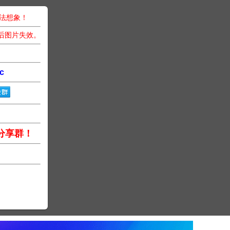
无法想象！
后图片失效。
c
分享群！